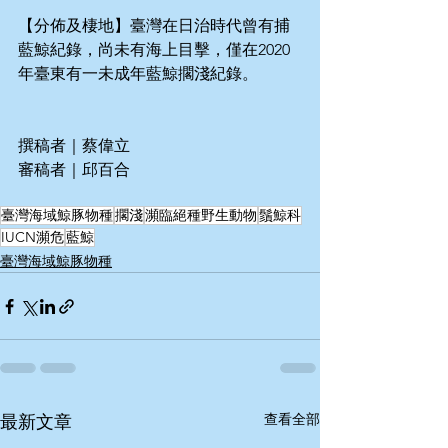
【分佈及棲地】臺灣在日治時代曾有捕
藍鯨紀錄，尚未有海上目擊，僅在2020
年臺東有一未成年藍鯨擱淺紀錄。
撰稿者｜蔡偉立
審稿者｜邱百合
臺灣海域鯨豚物種
擱淺
瀕臨絕種野生動物
鬚鯨科
IUCN瀕危
藍鯨
臺灣海域鯨豚物種
查看全部
最新文章