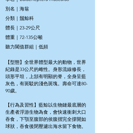
別名｜海翁
分類｜鬚鯨科
體長｜23-29公尺
體重｜72-135公噸
聽力閾值群組｜低頻
【型態】全世界體型最大的動物，世界
紀錄是33公尺的雌性。身形流線修長，
頭形平坦，上頷有明顯的脊，全身呈藍
灰色，有斑駁的淺色斑塊。壽命可達80-
90歲。
【行為及習性】藍鯨以生物鏈最底層的
生產者浮游生物為食，會快速衝刺大口
吞食，下顎至腹部的侯腹摺完全撐開如
球狀，吞食後閉壓濾出海水留下食物。