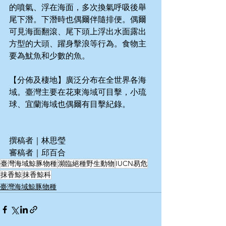
的噴氣、浮在海面，多次換氣呼吸後舉
尾下潛。下潛時也偶爾伴隨排便。偶爾
可見海面翻滾、尾下頭上浮出水面露出
方型的大頭、躍身擊浪等行為。食物主
要為魷魚和少數的魚。
【分佈及棲地】廣泛分布在全世界各海
域。臺灣主要在花東海域可目擊，小琉
球、宜蘭海域也偶爾有目擊紀錄。
撰稿者｜林思瑩
審稿者｜邱百合
臺灣海域鯨豚物種
瀕臨絕種野生動物
IUCN易危
抹香鯨
抹香鯨科
臺灣海域鯨豚物種