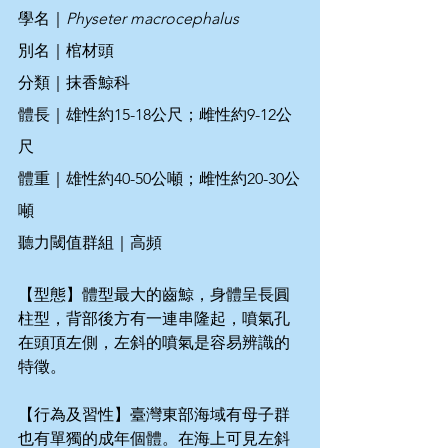
學名｜
Physeter macrocephalus
別名｜棺材頭
分類｜抹香鯨科
體長｜雄性約15-18公尺；雌性約9-12公
尺
體重｜雄性約40-50公噸；雌性約20-30公
噸
聽力閾值群組｜高頻
【型態】體型最大的齒鯨，身體呈長圓
柱型，背部後方有一連串隆起，噴氣孔
在頭頂左側，左斜的噴氣是容易辨識的
特徵。
【行為及習性】臺灣東部海域有母子群
也有單獨的成年個體。在海上可見左斜