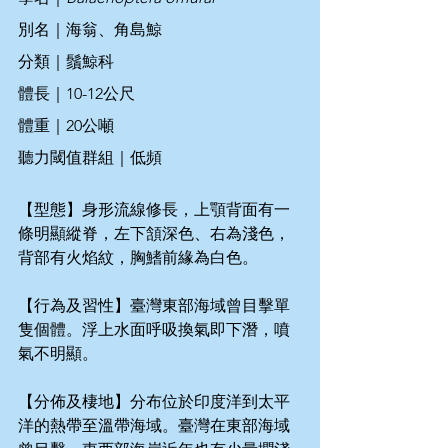
別名｜海翁、角島鯨
分類｜鬚鯨科
體長｜10-12公尺
體重｜20公噸
聽力閾值群組｜低頻
【型態】身形流線修長，上顎背面有一
條明顯縱脊，左下頷深色、右為淺色，
背部有火焰紋，胸鰭前緣為白色。
【行為及習性】臺灣東部海域曾目擊單
隻個體。浮上水面呼吸換氣即下潛，噴
氣不明顯。
【分佈及棲地】分布位於印度洋到太平
洋的熱帶至溫帶海域。臺灣在東部海域