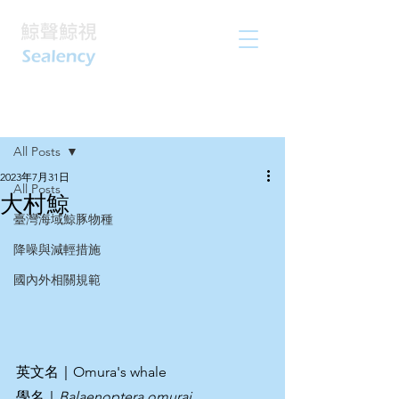
文章
All Posts
2023年7月31日
All Posts
大村鯨
臺灣海域鯨豚物種
降噪與減輕措施
國內外相關規範
英文名｜Omura's whale
學名｜
Balaenoptera omurai