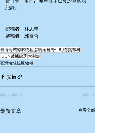
曾目擊，東西部海岸近年也有少量擱淺
紀錄。
撰稿者｜林思瑩
審稿者｜邱百合
臺灣海域鯨豚物種
瀕臨絕種野生動物
鬚鯨科
IUCN數據缺乏
大村鯨
臺灣海域鯨豚物種
查看全部
最新文章