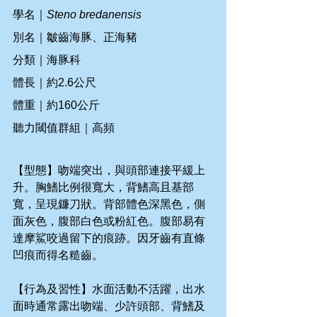
學名｜
Steno bredanensis
別名｜皺齒海豚、正海豬
分類｜海豚科
體長｜約2.6公尺
體重｜約160公斤
聽力閾值群組｜高頻
【型態】吻端突出，與頭部連接平緩上
升。胸鰭比例很寬大，背鰭高且基部
寬，呈現鐮刀狀。背部體色深黑色，側
面灰色，腹部白色或粉紅色。腹部易有
達摩鯊咬過留下的痕跡。因牙齒有直條
凹痕而得名糙齒。
【行為及習性】水面活動不活躍，出水
面時通常露出吻端、少許頭部、背鰭及