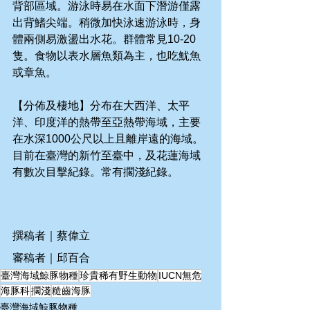
背部區域。游泳時易在水面下潛游僅露
出背鰭尖端。稍微加快泳速游泳時，身
體兩側易激盪出水花。群體常見10-20
隻。食物以表水層魚類為主，也吃魷魚
或章魚。
【分佈及棲地】分布在大西洋、太平
洋、印度洋的熱帶至亞熱帶海域，主要
在水深1000公尺以上且離岸遠的海域。
目前在臺灣的新竹至臺中，及花蓮海域
有數次目擊紀錄。常有擱淺紀錄。
撰稿者｜蔡偉立
審稿者｜邱百合
臺灣海域鯨豚物種
珍貴稀有野生動物
IUCN無危
海豚科
擱淺
糙齒海豚
臺灣海域鯨豚物種