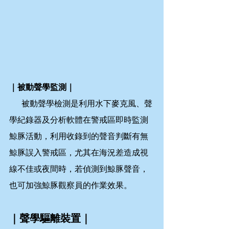
｜被動聲學監測｜
      被動聲學檢測是利用水下麥克風、聲
學紀錄器及分析軟體在警戒區即時監測
鯨豚活動，利用收錄到的聲音判斷有無
鯨豚誤入警戒區，尤其在海況差造成視
線不佳或夜間時，若偵測到鯨豚聲音，
也可加強鯨豚觀察員的作業效果。
｜聲學驅離裝置｜