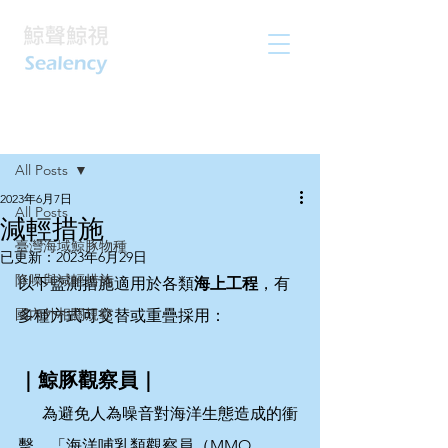
文章
All Posts
2023年6月7日
All Posts
減輕措施
臺灣海域鯨豚物種
已更新：
2023年6月29日
降噪與減輕措施
以下監測措施適用於各類
海上工程
，有
國內外相關規範
多種方式可交替或重疊採用：
｜鯨豚觀察員｜
      為避免人為噪音對海洋生態造成的衝
擊，「海洋哺乳類觀察員（MMO, 