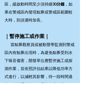
區，緩啟動時間至少須持續
30分鐘
，如
果在警戒區內發現鯨豚或警戒區範圍較
大時，則須適時加長。
｜暫停施工或作業｜
      當鯨豚觀察員或被動聲學監測到警戒
區內有鯨豚出現時，為避免鯨豚受到水
下噪音傷害，開發單位應暫停施工或探
測作業，並依照評估結果以降低功率方
式進行，以減輕其影響，待一段時間過
後，建議重新執行鯨豚觀察員作業程
序，亦可使用聲學驅離裝置或緩啟動，
引導在警戒區內的鯨豚游離，才恢復施
工及探測作業。