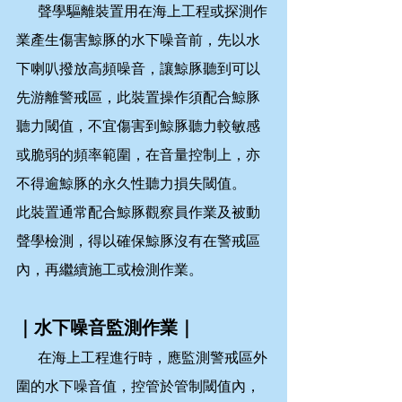
      聲學驅離裝置用在海上工程或探測作
業產生傷害鯨豚的水下噪音前，先以水
下喇叭撥放高頻噪音，讓鯨豚聽到可以
先游離警戒區，此裝置操作須配合鯨豚
聽力閾值，不宜傷害到鯨豚聽力較敏感
或脆弱的頻率範圍，在音量控制上，亦
不得逾鯨豚的永久性聽力損失閾值。
此裝置通常配合鯨豚觀察員作業及被動
聲學檢測，得以確保鯨豚沒有在警戒區
內，再繼續施工或檢測作業。
｜水下噪音監測作業｜
      在海上工程進行時，應監測警戒區外
圍的水下噪音值，控管於管制閾值內，