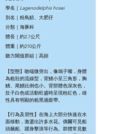
學名｜
Lagenodelphis hosei
別名｜粉鳥鯃、大肥仔
分類｜海豚科
體長｜約2.7公尺
體重｜約210公斤
聽力閾值群組｜高頻
【型態】吻端微突出，像鴿子嘴，身體
為粗壯的流線型，背鰭小呈三角形，胸
鰭、尾鰭比例也小。背部體色深灰色，
肚子白色或活動旺盛時呈現粉紅色，雄
性具有明顯的粗黑過眼帶。
【行為及習性】在海上大部分快速在水
面移動，激盪出許多水花。偶爾可見船
頭飆船、躍身擊浪等行為。群體常見數