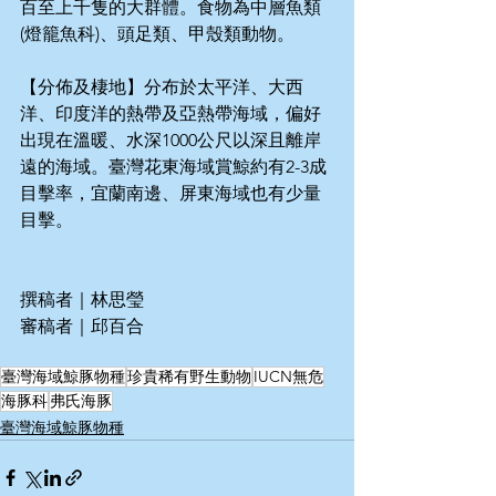
百至上千隻的大群體。食物為中層魚類 
(燈籠魚科)、頭足類、甲殼類動物。
【分佈及棲地】分布於太平洋、大西
洋、印度洋的熱帶及亞熱帶海域，偏好
出現在溫暖、水深1000公尺以深且離岸
遠的海域。臺灣花東海域賞鯨約有2-3成
目擊率，宜蘭南邊、屏東海域也有少量
目擊。
撰稿者｜林思瑩
審稿者｜邱百合
臺灣海域鯨豚物種
珍貴稀有野生動物
IUCN無危
海豚科
弗氏海豚
臺灣海域鯨豚物種