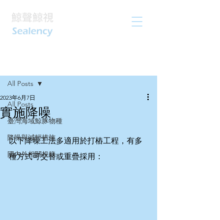
文章
All Posts
2023年6月7日
All Posts
實施降噪
臺灣海域鯨豚物種
降噪與減輕措施
以下降噪工法多適用於打樁工程，有多
國內外相關規範
種方式可交替或重疊採用：