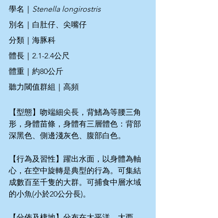
學名｜
Stenella longirostris
別名｜白肚仔、尖嘴仔
分類｜海豚科
體長｜2.1-2.4公尺
體重｜約80公斤
聽力閾值群組｜高頻
【型態】吻端細尖長，背鰭為等腰三角
形，身體苗條，身體有三層體色：背部
深黑色、側邊淺灰色、腹部白色。
【行為及習性】躍出水面，以身體為軸
心，在空中旋轉是典型的行為。可集結
成數百至千隻的大群。可捕食中層水域
的小魚(小於20公分長)。
【分佈及棲地】分布在太平洋、大西