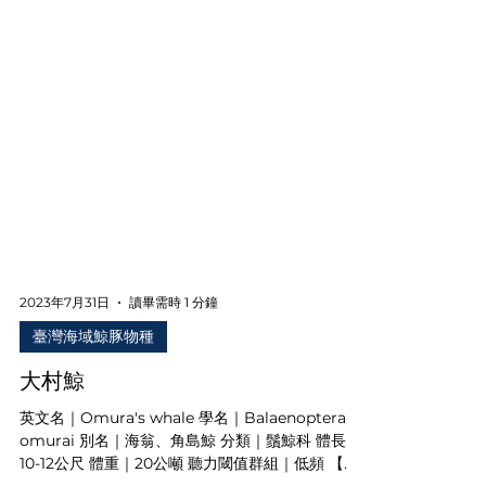
2023年7月31日
讀畢需時 1 分鐘
臺灣海域鯨豚物種
大村鯨
英文名｜Omura's whale 學名｜Balaenoptera
omurai 別名｜海翁、角島鯨 分類｜鬚鯨科 體長｜