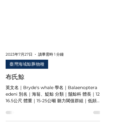
2023年7月27日
讀畢需時 1 分鐘
臺灣海域鯨豚物種
布氏鯨
英文名｜Bryde's whale 學名｜Balaenoptera
edeni 別名｜海翁、鯷鯨 分類｜鬚鯨科 體長｜12-
16.5公尺 體重｜15-25公噸 聽力閾值群組｜低頻
【型態】身體背面呈黑色或深灰色，喉部有白色區
塊，頭部從背面看為三角形且吻端尖，上頷有三條