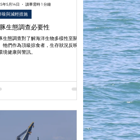
25年5月14日
讀畢需時 1 分鐘
降噪與減輕措施
豚生態調查必要性
豚生態調查對了解海洋生物多樣性至關重
。牠們作為頂級掠食者，生存狀況反映自
環境健康與警訊。