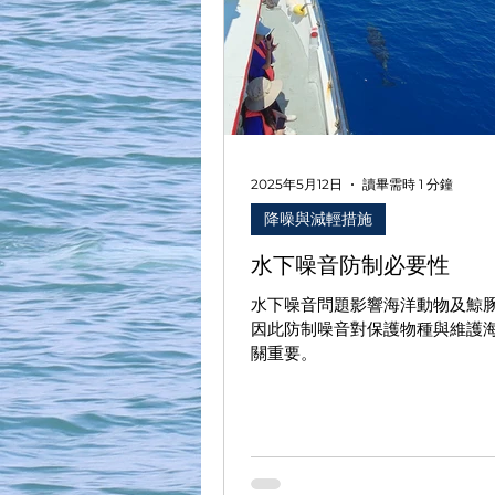
2025年5月12日
讀畢需時 1 分鐘
降噪與減輕措施
水下噪音防制必要性
水下噪音問題影響海洋動物及鯨
因此防制噪音對保護物種與維護
關重要。