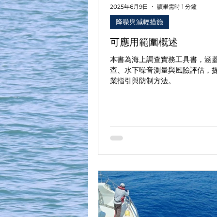
2025年6月9日
讀畢需時 1 分鐘
降噪與減輕措施
可應用範圍概述
本書為海上調查實務工具書，涵
查、水下噪音測量與風險評估，
業指引與防制方法。