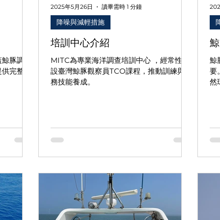
2025年5月26日
讀畢需時 1 分鐘
20
降噪與減輕措施
培訓中心介紹
鯨
蓋鯨豚調
MITC為專業海洋調查培訓中心 ，經常性開
鯨
提供完整作
設臺灣鯨豚觀察員TCO課程，推動訓練與實
要
務技能養成。
然