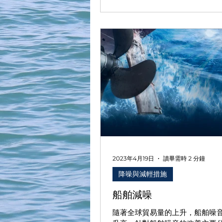
2023年4月19日
讀畢需時 2 分鐘
降噪與減輕措施
船舶減噪
隨著全球貿易量的上升，船舶噪