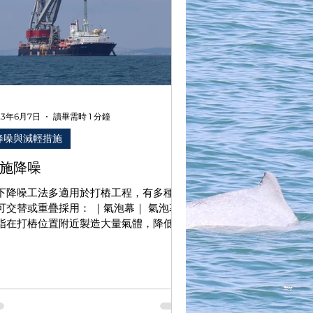
23年6月7日
讀畢需時 1 分鐘
降噪與減輕措施
施降噪
下降噪工法多適用於打樁工程，有多種方
可交替或重疊採用： ｜氣泡幕｜ 氣泡幕
指在打樁位置附近製造大量氣體，降低打
水下噪音的傳播效果，此外，氣泡在水中
動時，對共振頻率的水下噪音也有能量抵
的效果，氣泡密度越高、層數越多時，減
效果越好。...