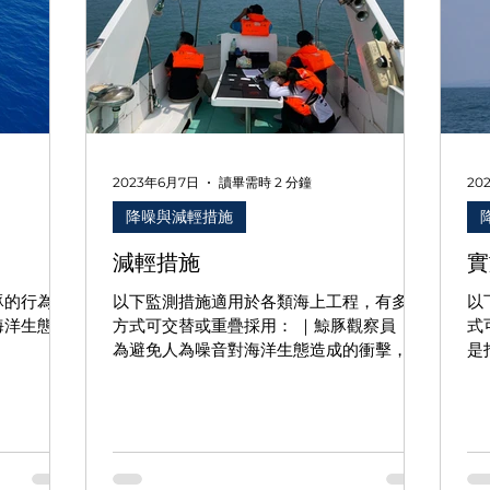
2023年6月7日
讀畢需時 2 分鐘
20
降噪與減輕措施
減輕措施
實
豚的行為，
以下監測措施適用於各類海上工程，有多種
以
海洋生態至
方式可交替或重疊採用： ｜鯨豚觀察員｜
式
為避免人為噪音對海洋生態造成的衝擊，
是
「海洋哺乳類觀察員（MMO, Marine
樁
Mammal Observer）」是國際上減輕海洋
振
生態衝擊經常採用的方法之一，藉由觀察員
銷
在施工現場或周圍即時監看海洋...
噪