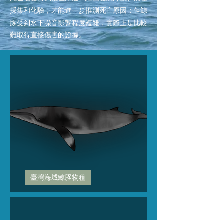
採集和化驗，才能進一步推測死亡原因；但鯨
豚受到水下噪音影響程度複雜，實際上是比較
難取得直接傷害的證據。
臺灣海域鯨豚物種
小鬚鯨