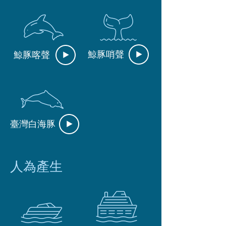
​鯨豚哨聲
​鯨豚喀聲
​臺灣白海豚
人為產生