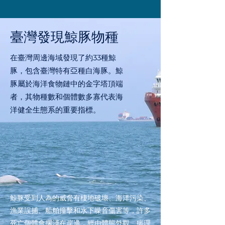
​臺灣發現鯨豚物種
在臺灣周邊海域發現了約33種鯨
豚，包含臺灣特有亞種白海豚。鯨
豚屬於海洋食物鏈中的金字塔頂端
者，其物種數和個體數多寡代表海
洋健全生態系的重要指標。
鯨豚受到人為的威脅有棲地破壞、海洋污染、
漁業誤捕、船舶撞擊和水下噪音傷害等，許多
死亡個體會擱淺在岸邊，經由體態外觀、病理