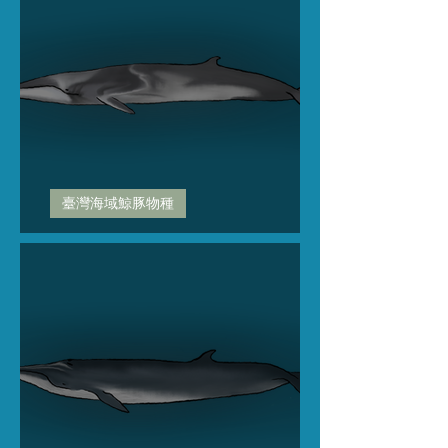
臺灣海域鯨豚物種
大村鯨