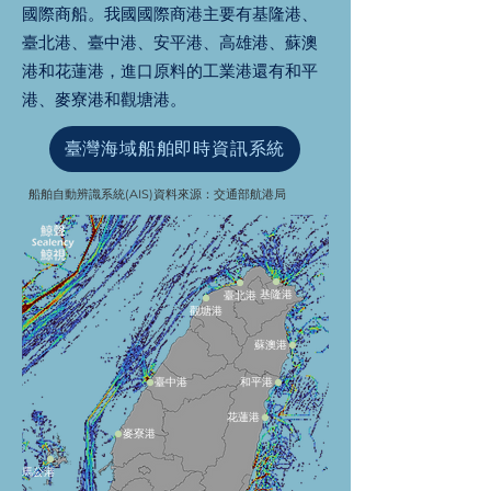
國際商船。我國國際商港主要有基隆港、
臺北港、臺中港、安平港、高雄港、蘇澳
港和花蓮港，進口原料的工業港還有和平
港、麥寮港和觀塘港。
臺灣海域船舶即時資訊系統
船舶自動辨識系統(AIS)資料來源：交通部航港局
基隆港
臺北港
觀塘港
蘇澳港
臺中港
和平港
花蓮港
麥寮港
馬公港